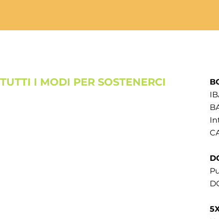
TUTTI I MODI PER SOSTENERCI
B
IB
BA
In
CA
D
Pu
DO
5