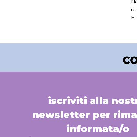
Ne
de
Fi
CO
iscriviti alla nostr
newsletter per rima
informata/o