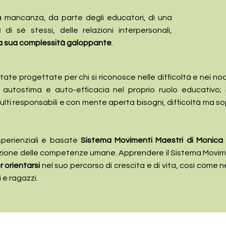
a mancanza, da parte degli educatori, di una
a
di sé stessi, delle relazioni interpersonali,
a sua complessità galoppante
.
te progettate per chi si riconosce nelle difficoltà e nei nod
e autostima e auto-efficacia nel proprio ruolo educativo;
dulti responsabili e con mente aperta bisogni, difficoltà ma s
sperienziali e basate
Sistema Movimenti Maestri di Monica 
azione delle competenze umane. Apprendere il Sistema Movimen
 orientarsi
nel suo percorso di crescita e di vita, così come ne
 e ragazzi.