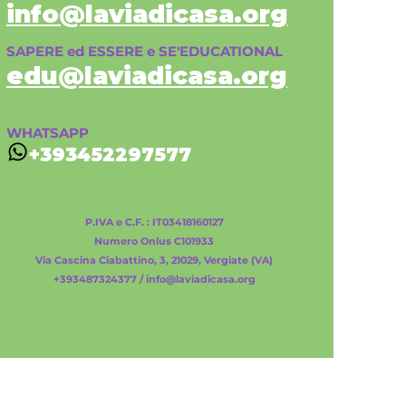
info@laviadicasa.org
SAPERE ed ESSERE e SE'EDUCATIONAL
edu@laviadicasa.org
WHATSAPP
+393452297577
P.IVA e C.F. : IT03418160127
Numero Onlus C101933
Via Cascina Ciabattino, 3, 21029, Vergiate (VA)
+393487324377 /
info@laviadicasa.org