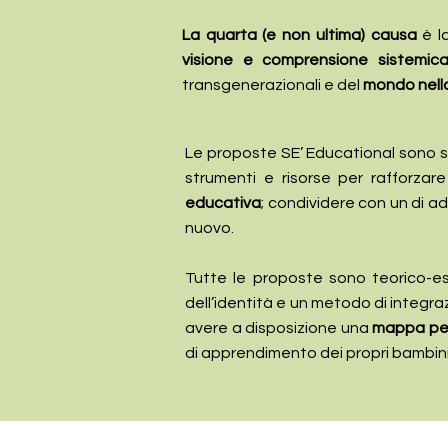
La quarta (e non ultima) causa
è l
visione e comprensione sistemic
transgenerazionali e del
mondo nell
Le proposte SE’ Educational sono sta
strumenti e risorse per rafforzar
educativa
; condividere con un di a
nuovo.
Tutte le proposte sono teorico-e
dell’identità e un metodo di integr
avere a disposizione una
mappa per
di apprendimento dei propri bambini