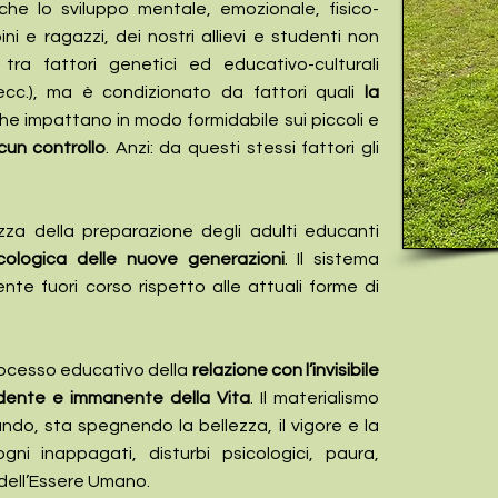
che lo sviluppo mentale, emozionale, fisico-
ni e ragazzi, dei nostri allievi e studenti non
 tra fattori genetici ed educativo-culturali
e ecc.), ma è condizionato da fattori quali
la
he impattano in modo formidabile sui piccoli e
lcun controllo
. Anzi: da questi stessi fattori gli
za della preparazione degli adulti educanti
cologica delle nuove generazioni
. Il sistema
te fuori corso rispetto alle attuali forme di
processo educativo della
relazione con l’invisibile
ndente e immanente della Vita
. Il materialismo
do, sta spegnendo la bellezza, il vigore e la
ni inappagati, disturbi psicologici, paura,
 dell’Essere Umano.