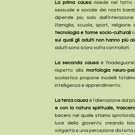
La prima causa
risiede nel fatto 
sessuale e sociale dei nostri bambi
dipende più solo dall’interazione
(famiglia, scuola, sport, religion
tecnologia e forme socio-culturali
c
sui quali gli adulti non hanno più a
adulti sono a loro volta controllati.
La seconda causa
è l’inadeguatez
rispetto alla
morfologia neuro-psi
scolastico propone modelli totalmen
intelligenza e apprendimento.
La terza causa
è l’alienazione dal 
e con la natura spirituale, trasce
becero nel quale stiamo sprofondan
luce della gioventù creando bisog
volgarità e una percezione distorta