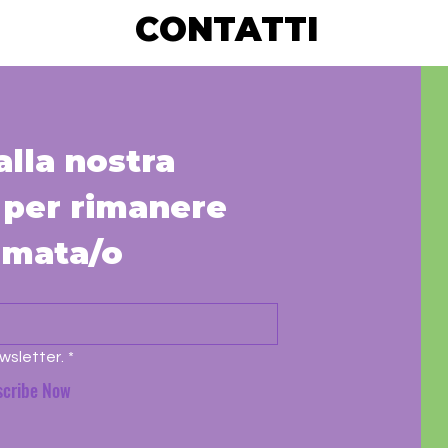
CONTATTI
 alla nostra 
per rimanere 
rmata/o
wsletter.
*
scribe Now