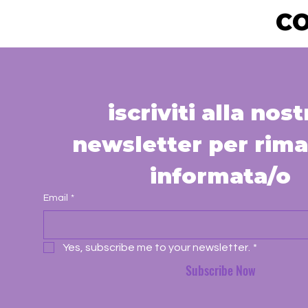
CO
iscriviti alla nostr
newsletter per rima
informata/o
Email
*
Yes, subscribe me to your newsletter.
*
Subscribe Now