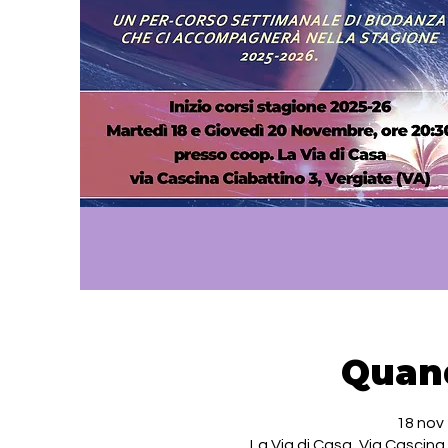
Quan
18 nov 
La Via di Casa, Via Cascina 