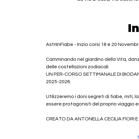
I
AstriInFiabe - Inizio corsi 18 e 20 Novemb
Camminando nel giardino della Vita, danza
delle costellazioni zodiacali.
UN PER-CORSO SETTIMANALE DI BIODA
2025-2026.
Utilizzeremo i doni segreti di fiabe, miti, 
essere protagonisti del proprio viaggio e
CREATO DA ANTONELLA CECILIA FIORI 