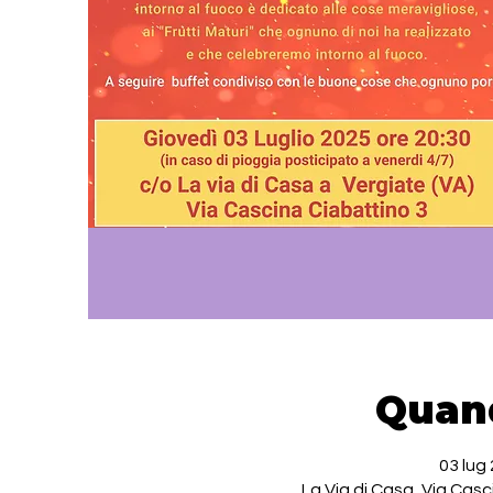
Quan
03 lug 
La Via di Casa, Via Casc