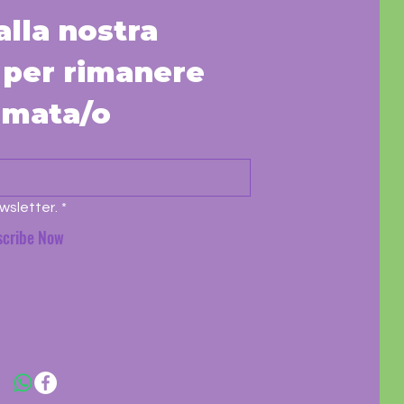
 alla nostra 
per rimanere 
rmata/o
wsletter.
*
scribe Now