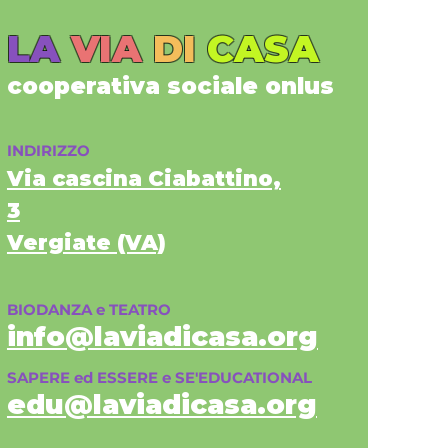
LA
VIA
DI
CASA
cooperativa sociale onlus
INDIRIZZO
Via cascina Ciabattino,
3
Vergiate (VA)
BIODANZA e TEATRO
info@laviadicasa.org
SAPERE ed ESSERE e SE'EDUCATIONAL
edu@laviadicasa.org