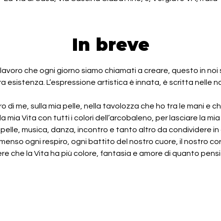
In breve
olavoro che ogni giorno siamo chiamati a creare, questo in noi 
a esistenza. L’espressione artistica è innata, è scritta nelle no
 di me, sulla mia pelle, nella tavolozza che ho tra le mani e c
a mia Vita con tutti i colori dell’arcobaleno, per lasciare la mi
, pelle, musica, danza, incontro e tanto altro da condividere in
enso ogni respiro, ogni battito del nostro cuore, il nostro co
re che la Vita ha più colore, fantasia e amore di quanto pens