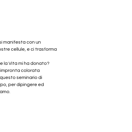
si manifesta con un 
stre cellule, e ci trasforma 
he la Vita mi ha donato? 
a impronta colorata 
 questo seminario di 
rpo, per dipingere ed 
iamo.