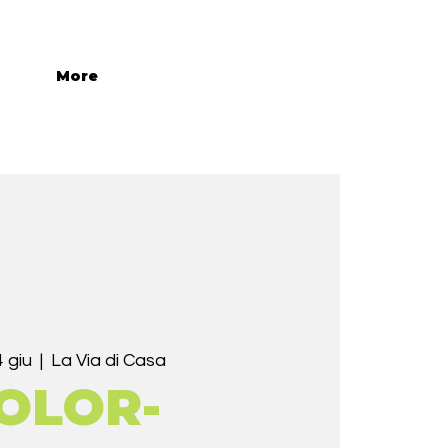
More
 giu
  |  
La Via di Casa
OLOR-