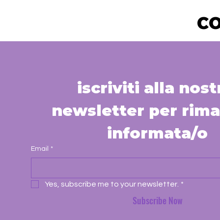
CO
iscriviti alla nostr
newsletter per rima
informata/o
Email
*
Yes, subscribe me to your newsletter.
*
Subscribe Now