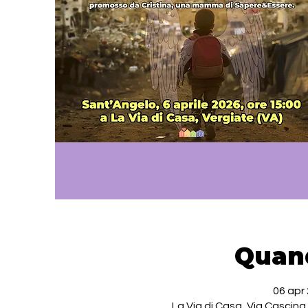
Quan
06 apr 
La Via di Casa, Via Cascina 