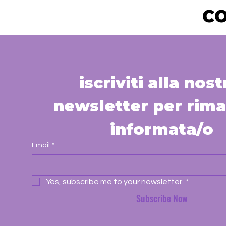
CO
iscriviti alla nostr
newsletter per rima
informata/o
Email
*
Yes, subscribe me to your newsletter.
*
Subscribe Now