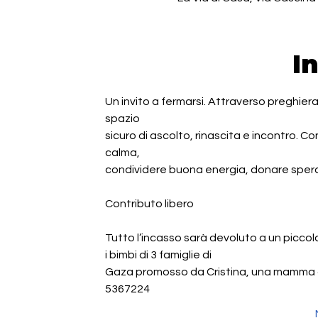
I
Un invito a fermarsi. Attraverso preghie
spazio
sicuro di ascolto, rinascita e incontro. C
calma,
condividere buona energia, donare sper
Contributo libero
Tutto l’incasso sarà devoluto a un picc
i bimbi di 3 famiglie di
Gaza promosso da Cristina, una mamma di
5367224