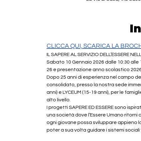
I
CLICCA QUI, SCARICA LA BRO
IL SAPERE AL SERVIZIO DELL’ESSERE NEL
Sabato 10 Gennaio 2026 dalle 10:30 alle 
26 e presentazione anno scolastico 2026-
Dopo 25 anni di esperienza nel campo de
consolidato, presso la nostra sede immers
anni) e LYCEUM (15-19 anni), per le famigli
alto livello.
I progetti SAPERE ED ESSERE sono ispirat
una società dove l’Essere Umano ritorni a
ogni giovane possa sviluppare appieno la 
poter a sua volta guidare i sistemi social