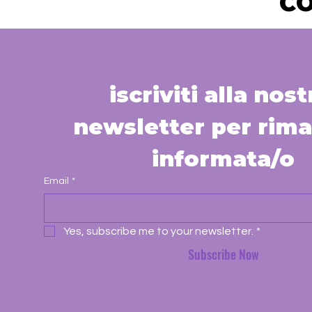
CO
iscriviti alla nostr
newsletter per rima
informata/o
Email
*
Yes, subscribe me to your newsletter.
*
Subscribe Now