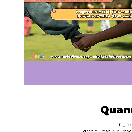
Quan
10 gen 
La Via di Casa, Via Casc