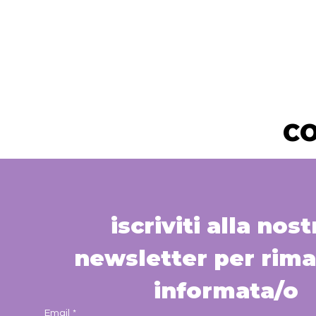
CO
iscriviti alla nostr
newsletter per rima
informata/o
Email
*