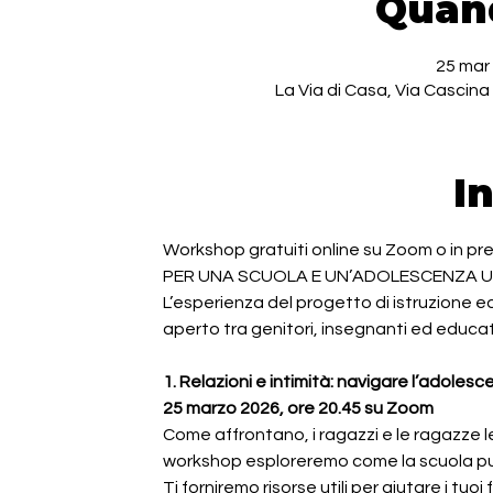
Quan
25 mar 
La Via di Casa, Via Cascina 
I
Workshop gratuiti online su Zoom o in pre
PER UNA SCUOLA E UN’ADOLESCENZA 
L’esperienza del progetto di istruzione
aperto tra genitori, insegnanti ed educa
1. Relazioni e intimità: navigare l’adole
25 marzo 2026, ore 20.45 su Zoom
Come affrontano, i ragazzi e le ragazze l
workshop esploreremo come la scuola può 
Ti forniremo risorse utili per aiutare i tuoi 