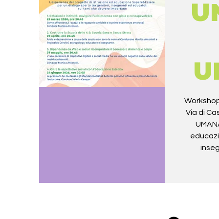
U
U
Workshop 
Via di C
UMANA 
educazi
inse